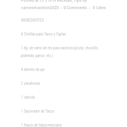
Posted at 13:31h
in
Recetas
,
Tips
by
carnesmadmin2020
0 Comments
0
Likes
INGREDIENTES:
8 Tortillas para Tacos y Fajitas
1 Kg. de carne de res para cacerola (posta, choclillo,
plateada, ganso, etc.)
4 dientes de ajo
2 zanahorias
1 cebolla
1 Sazonador de Tacos
1 frasco de Salsa mexicana