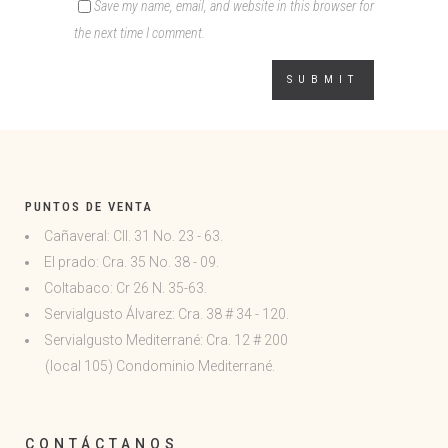
Save my name, email, and website in this browser for
the next time I comment.
PUNTOS DE VENTA
Cañaveral: Cll. 31 No. 23 - 63.
El prado: Cra. 35 No. 38 - 09.
Coltabaco: Cr 26 N. 35-63.
Servialgusto Álvarez: Cra. 38 # 34 - 120.
Servialgusto Mediterrané: Cra. 12 # 200
(local 105)
Condominio Mediterrané.
CONTÁCTANOS