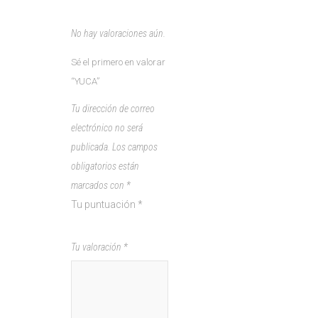
No hay valoraciones aún.
Sé el primero en valorar
“YUCA”
Tu dirección de correo
electrónico no será
publicada.
Los campos
obligatorios están
marcados con
*
Tu puntuación
*
1
2
3
4
5
Tu valoración
*