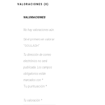
VALORACIONES (0)
VALORACIONES
No hay valoraciones aún.
Sé el primero en valorar
“GOULASH”
Tu dirección de correo
electrónico no será
publicada.
Los campos
obligatorios están
marcados con
*
Tu puntuación
*
1
2
3
4
5
Tu valoración
*